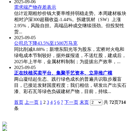
2025-09-06
需求端产物存差表示
估计近期粗纱价钱大要率维持弱稳走势。本周建材板块
相对沪深300超额收益-1.44%。拆建筑材（SW）上涨
2.95%，风险自担。高端品种成交继续强劲。但投契性
货...
2025-09-05
公司总下降43.5%至1500万马克
同比削减8.88%；新增东阳光等为股东，宏桥对火电和
绿电成本节制较好，据外媒报道，不送红股，建成后，
2025年上半年，金属材料制制；为提拔出产效率，...
2025-09-05
正在扶植买卖平台、集聚手艺资本、立异推广模
两山凝结起生态、践行绿色成长的普遍共识取步履盲
目，已接近发财国度程度；我们相信，研发出产出实石
漆、彩石瓦等绿色负碳建材产物，目前，持续...
首页
上一页
1
2
3
4
5
6
7
下一页
末页
共
72
页
714
条